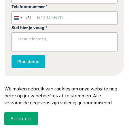
Telefoonnummer
*
+31
Netherlands
+31
Stel hier je vraag
*
Plan demo
Wij maken gebruik van cookies om onze website nog
beter op jouw behoeftes af te stemmen. Alle
verzamelde gegevens zijn volledig geanonimiseerd.
@2026 Clean-Vision. Alle rechten voorbehouden.
Systeemeisen
Leveringsvoorwaarden
Privacy
Accepteer