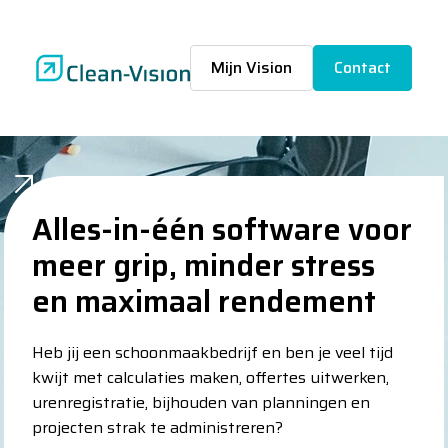
Mijn Vision
Contact
Alles-in-één software voor
Alles-in-één software voor
meer grip, minder stress
meer grip, minder stress
en maximaal rendement
en maximaal rendement
Heb jij een schoonmaakbedrijf en ben je veel tijd
Heb jij een schoonmaakbedrijf en ben je veel tijd
kwijt met calculaties maken, offertes uitwerken,
kwijt met calculaties maken, offertes uitwerken,
urenregistratie, bijhouden van planningen en
urenregistratie, bijhouden van planningen en
projecten strak te administreren?
projecten strak te administreren?