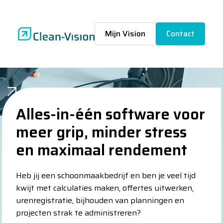
Mijn Vision
Contact
Alles-in-één software voor
Alles-in-één software voor
meer grip, minder stress
meer grip, minder stress
en maximaal rendement
en maximaal rendement
Heb jij een schoonmaakbedrijf en ben je veel tijd
Heb jij een schoonmaakbedrijf en ben je veel tijd
kwijt met calculaties maken, offertes uitwerken,
kwijt met calculaties maken, offertes uitwerken,
urenregistratie, bijhouden van planningen en
urenregistratie, bijhouden van planningen en
projecten strak te administreren?
projecten strak te administreren?