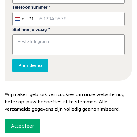
Telefoonnummer
*
+31
Netherlands
+31
Stel hier je vraag
*
Plan demo
Wij maken gebruik van cookies om onze website nog
beter op jouw behoeftes af te stemmen. Alle
verzamelde gegevens zijn volledig geanonimiseerd.
@2026 Clean-Vision. Alle rechten voorbehouden.
Systeemeisen
Leveringsvoorwaarden
Privacy
Accepteer